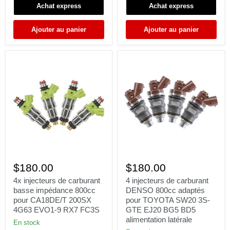
Achat express
Achat express
1JZ
Exige
2JZ
Elise
GTE
KSM
Ajouter au panier
Ajouter au panier
63564
E85
4x
4
injecteurs
injecteurs
$180.00
$180.00
de
de
carburant
carburant
4x injecteurs de carburant
4 injecteurs de carburant
basse
DENSO
basse impédance 800cc
DENSO 800cc adaptés
impédance
800cc
pour CA18DE/T 200SX
pour TOYOTA SW20 3S-
800cc
adaptés
4G63 EVO1-9 RX7 FC3S
GTE EJ20 BG5 BD5
pour
pour
alimentation latérale
CA18DE/T
TOYOTA
En stock
200SX
SW20