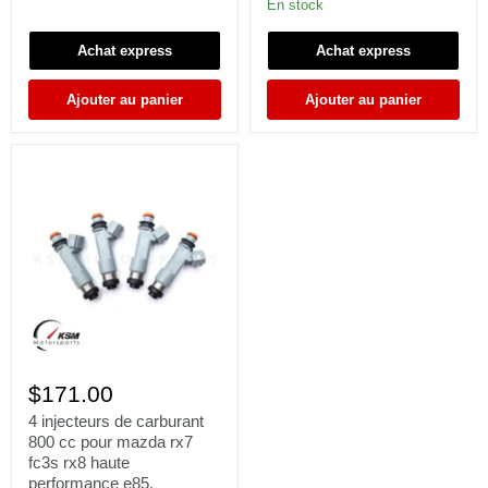
En stock
4G63
3S-
EVO1-
GTE
9
EJ20
Achat express
Achat express
RX7
BG5
FC3S
BD5
Ajouter au panier
Ajouter au panier
alimentation
latérale
4
injecteurs
$171.00
de
carburant
4 injecteurs de carburant
800
800 cc pour mazda rx7
cc
fc3s rx8 haute
pour
performance e85.