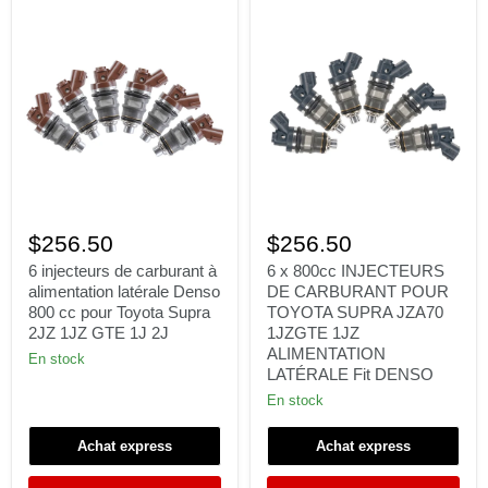
6
6
injecteurs
x
$256.50
$256.50
de
800cc
carburant
INJECTEURS
6 injecteurs de carburant à
6 x 800cc INJECTEURS
à
DE
alimentation latérale Denso
DE CARBURANT POUR
alimentation
CARBURANT
800 cc pour Toyota Supra
TOYOTA SUPRA JZA70
latérale
POUR
2JZ 1JZ GTE 1J 2J
1JZGTE 1JZ
Denso
TOYOTA
ALIMENTATION
800 cc
SUPRA
En stock
pour
JZA70
LATÉRALE Fit DENSO
Toyota
1JZGTE
En stock
Supra
1JZ
2JZ
ALIMENTATION
1JZ
LATÉRALE
Achat express
Achat express
GTE
Fit
1J
DENSO