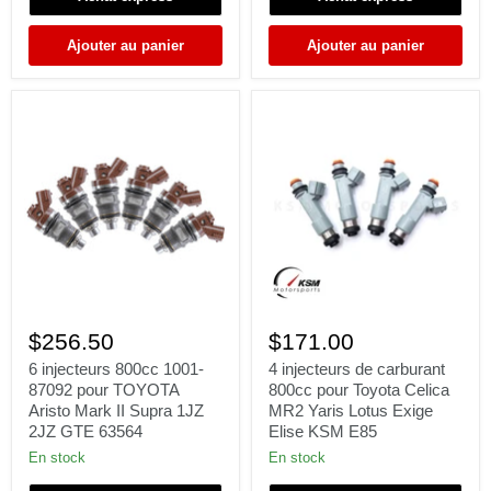
Γ
fit
EJ20
Denso
BG5
Ajouter au panier
Ajouter au panier
BD5
alimentation
latérale
6
4
injecteurs
injecteurs
$256.50
$171.00
800cc
de
1001-
carburant
6 injecteurs 800cc 1001-
4 injecteurs de carburant
87092
800cc
87092 pour TOYOTA
800cc pour Toyota Celica
pour
pour
Aristo Mark II Supra 1JZ
MR2 Yaris Lotus Exige
TOYOTA
Toyota
2JZ GTE 63564
Elise KSM E85
Aristo
Celica
Mark
MR2
En stock
En stock
II
Yaris
Supra
Lotus