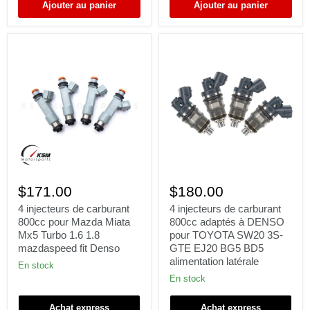
2J
Ajouter au panier
Ajouter au panier
4
4
injecteurs
injecteurs
$171.00
$180.00
de
de
carburant
carburant
4 injecteurs de carburant
4 injecteurs de carburant
800cc
800cc
800cc pour Mazda Miata
800cc adaptés à DENSO
pour
adaptés
Mx5 Turbo 1.6 1.8
pour TOYOTA SW20 3S-
Mazda
à
mazdaspeed fit Denso
GTE EJ20 BG5 BD5
Miata
DENSO
alimentation latérale
Mx5
pour
En stock
Turbo
TOYOTA
En stock
1.6
SW20
1.8
3S-
mazdaspeed
GTE
Achat express
Achat express