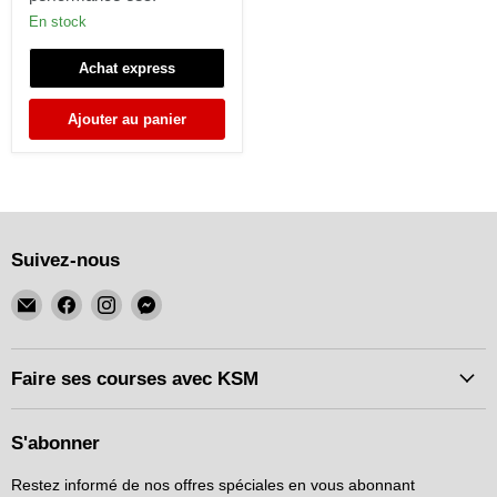
mazda
rx7
En stock
fc3s
rx8
Achat express
haute
performance
e85.
Ajouter au panier
Suivez-nous
Email
Trouvez-
Trouvez-
Trouvez-
KSM
nous
nous
nous
Motorsports
sur
sur
sur
Facebook
Instagram
Messenger
Faire ses courses avec KSM
S'abonner
Restez informé de nos offres spéciales en vous abonnant